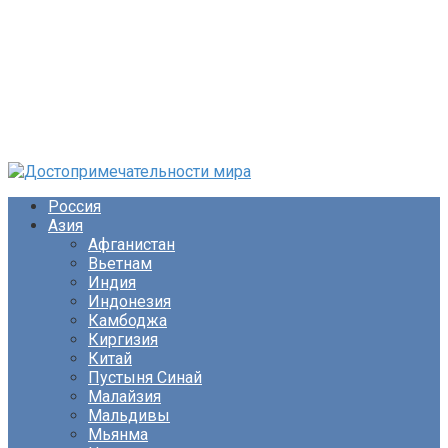
Перейти
к
Россия
контенту
Азия
Афганистан
Вьетнам
Индия
Индонезия
Камбоджа
Киргизия
Китай
Пустыня Синай
Малайзия
Мальдивы
Мьянма