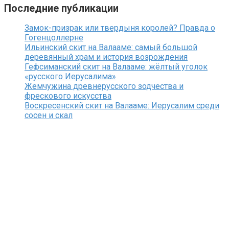
Последние публикации
Замок-призрак или твердыня королей? Правда о
Гогенцоллерне
Ильинский скит на Валааме: самый большой
деревянный храм и история возрождения
Гефсиманский скит на Валааме: жёлтый уголок
«русского Иерусалима»
Жемчужина древнерусского зодчества и
фрескового искусства
Воскресенский скит на Валааме: Иерусалим среди
сосен и скал