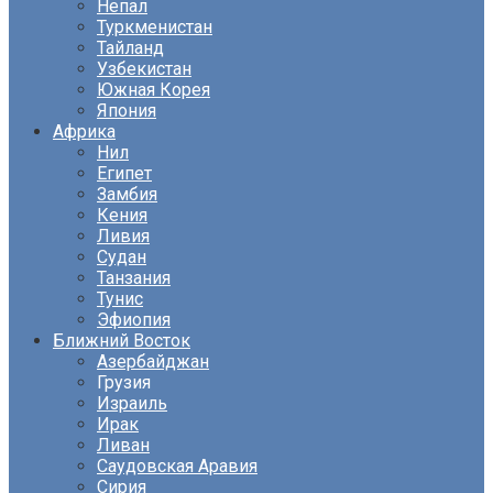
Непал
Туркменистан
Тайланд
Узбекистан
Южная Корея
Япония
Африка
Нил
Египет
Замбия
Кения
Ливия
Судан
Танзания
Тунис
Эфиопия
Ближний Восток
Азербайджан
Грузия
Израиль
Ирак
Ливан
Саудовская Аравия
Сирия