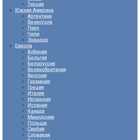
Турция
Южная Америка
Аргентина
Венесуэла
Перу
Чили
Эквадор
Европа
Албания
Бельгия
Белоруссия
Великобритания
Венгрия
Германия
Греция
Италия
Ирландия
Испания
Канада
Македония
Польша
Сербия
Словакия