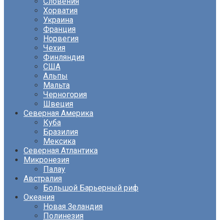
Словения
Хорватия
Украина
Франция
Норвегия
Чехия
Финляндия
США
Альпы
Мальта
Черногория
Швеция
Северная Америка
Куба
Бразилия
Мексика
Северная Атлантика
Микронезия
Палау
Австралия
Большой Барьерный риф
Океания
Новая Зеландия
Полинезия