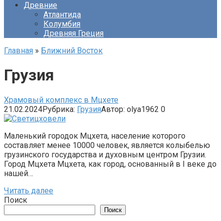
Древние
Атлантида
Колумбия
Древняя Греция
Главная
»
Ближний Восток
Грузия
Храмовый комплекс в Мцхете
21.02.2024
Рубрика:
Грузия
Автор:
olya1962
0
Маленький городок Мцхета, население которого
составляет менее 10000 человек, является колыбелью
грузинского государства и духовным центром Грузии.
Город Мцхета Мцхета, как город, основанный в I веке до
нашей…
Читать далее
Поиск
Поиск