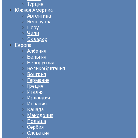
Турция
Южная Америка
Аргентина
Венесуэла
Перу
Чили
Эквадор
Европа
Албания
Бельгия
Белоруссия
Великобритания
Венгрия
Германия
Греция
Италия
Ирландия
Испания
Канада
Македония
Польша
Сербия
Словакия