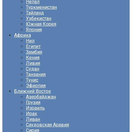
Непал
Туркменистан
Тайланд
Узбекистан
Южная Корея
Япония
Африка
Нил
Египет
Замбия
Кения
Ливия
Судан
Танзания
Тунис
Эфиопия
Ближний Восток
Азербайджан
Грузия
Израиль
Ирак
Ливан
Саудовская Аравия
Сирия