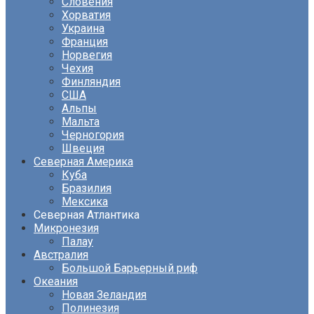
Словения
Хорватия
Украина
Франция
Норвегия
Чехия
Финляндия
США
Альпы
Мальта
Черногория
Швеция
Северная Америка
Куба
Бразилия
Мексика
Северная Атлантика
Микронезия
Палау
Австралия
Большой Барьерный риф
Океания
Новая Зеландия
Полинезия