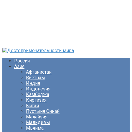
Перейти
к
Россия
контенту
Азия
Афганистан
Вьетнам
Индия
Индонезия
Камбоджа
Киргизия
Китай
Пустыня Синай
Малайзия
Мальдивы
Мьянма