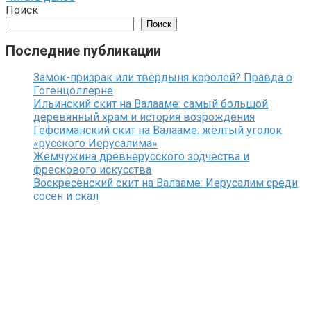
Поиск
Поиск
Последние публикации
Замок-призрак или твердыня королей? Правда о
Гогенцоллерне
Ильинский скит на Валааме: самый большой
деревянный храм и история возрождения
Гефсиманский скит на Валааме: жёлтый уголок
«русского Иерусалима»
Жемчужина древнерусского зодчества и
фрескового искусства
Воскресенский скит на Валааме: Иерусалим среди
сосен и скал