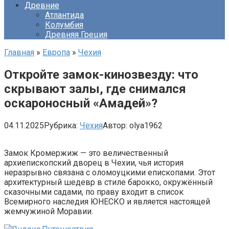
Древние
Атлантида
Колумбия
Древняя Греция
Главная
»
Европа
»
Чехия
Откройте замок-кинозвезду: что
скрывают залы, где снимался
оскароносный «Амадей»?
04.11.2025
Рубрика:
Чехия
Автор:
olya1962
Замок Кромержиж — это величественный
архиепископский дворец в Чехии, чья история
неразрывно связана с оломоуцкими епископами. Этот
архитектурный шедевр в стиле барокко, окружённый
сказочными садами, по праву входит в список
Всемирного наследия ЮНЕСКО и является настоящей
жемчужиной Моравии.