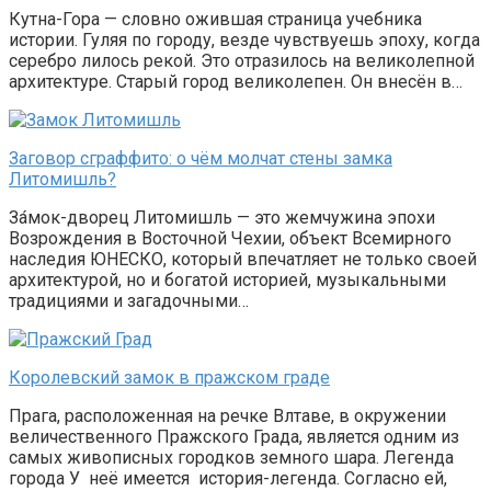
Кутна-Гора — словно ожившая страница учебника
истории. Гуляя по городу, везде чувствуешь эпоху, когда
серебро лилось рекой. Это отразилось на великолепной
архитектуре. Старый город великолепен. Он внесён в…
Заговор сграффито: о чём молчат стены замка
Литомишль?
За́мок-дворец Литомишль — это жемчужина эпохи
Возрождения в Восточной Чехии, объект Всемирного
наследия ЮНЕСКО, который впечатляет не только своей
архитектурой, но и богатой историей, музыкальными
традициями и загадочными…
Королевский замок в пражском граде
Прага, расположенная на речке Влтаве, в окружении
величественного Пражского Града, является одним из
самых живописных городков земного шара. Легенда
города У неё имеется история-легенда. Согласно ей,