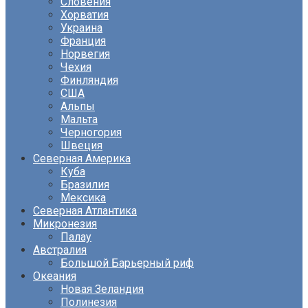
Словения
Хорватия
Украина
Франция
Норвегия
Чехия
Финляндия
США
Альпы
Мальта
Черногория
Швеция
Северная Америка
Куба
Бразилия
Мексика
Северная Атлантика
Микронезия
Палау
Австралия
Большой Барьерный риф
Океания
Новая Зеландия
Полинезия