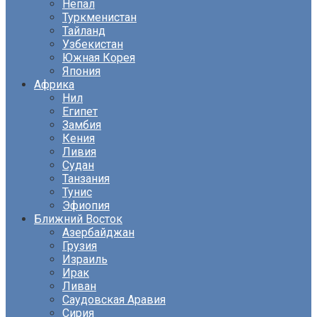
Непал
Туркменистан
Тайланд
Узбекистан
Южная Корея
Япония
Африка
Нил
Египет
Замбия
Кения
Ливия
Судан
Танзания
Тунис
Эфиопия
Ближний Восток
Азербайджан
Грузия
Израиль
Ирак
Ливан
Саудовская Аравия
Сирия