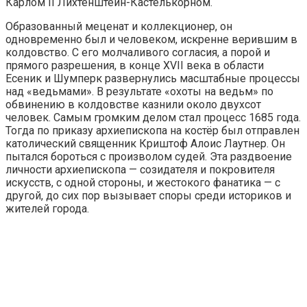
Карлом II Лихтенштейн-Кастелькорном.
Образованный меценат и коллекционер, он
одновременно был и человеком, искренне верившим в
колдовство. С его молчаливого согласия, а порой и
прямого разрешения, в конце XVII века в области
Есеник и Шумперк развернулись масштабные процессы
над «ведьмами». В результате «охоты на ведьм» по
обвинению в колдовстве казнили около двухсот
человек. Самым громким делом стал процесс 1685 года.
Тогда по приказу архиепископа на костёр был отправлен
католический священник Криштоф Алоис Лаутнер. Он
пытался бороться с произволом судей. Эта раздвоение
личности архиепископа — созидателя и покровителя
искусств, с одной стороны, и жестокого фанатика — с
другой, до сих пор вызывает споры среди историков и
жителей города.