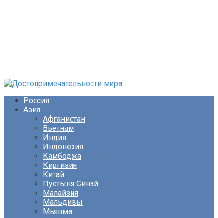
Перейти
к
Россия
контенту
Азия
Афганистан
Вьетнам
Индия
Индонезия
Камбоджа
Киргизия
Китай
Пустыня Синай
Малайзия
Мальдивы
Мьянма