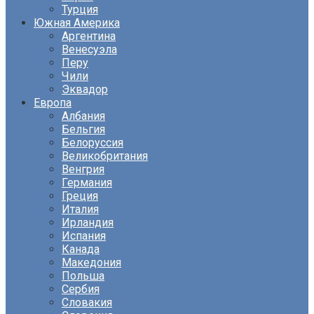
Турция
Южная Америка
Аргентина
Венесуэла
Перу
Чили
Эквадор
Европа
Албания
Бельгия
Белоруссия
Великобритания
Венгрия
Германия
Греция
Италия
Ирландия
Испания
Канада
Македония
Польша
Сербия
Словакия