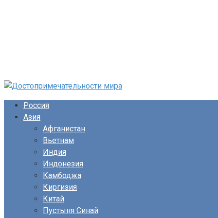
Перейти
к
Россия
контенту
Азия
Афганистан
Вьетнам
Индия
Индонезия
Камбоджа
Киргизия
Китай
Пустыня Синай