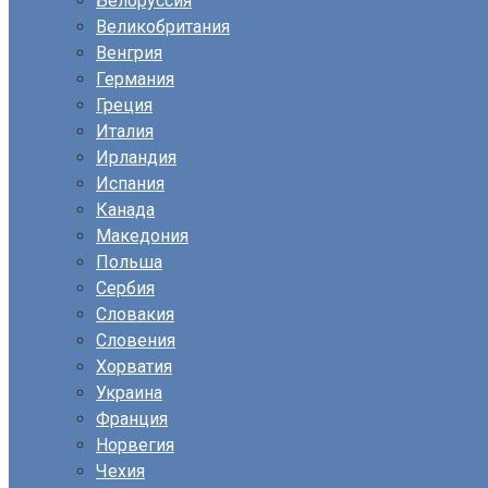
Белоруссия
Великобритания
Венгрия
Германия
Греция
Италия
Ирландия
Испания
Канада
Македония
Польша
Сербия
Словакия
Словения
Хорватия
Украина
Франция
Норвегия
Чехия