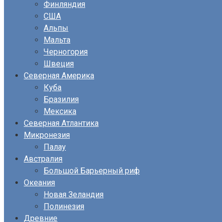
Финляндия
США
Альпы
Мальта
Черногория
Швеция
Северная Америка
Куба
Бразилия
Мексика
Северная Атлантика
Микронезия
Палау
Австралия
Большой Барьерный риф
Океания
Новая Зеландия
Полинезия
Древние