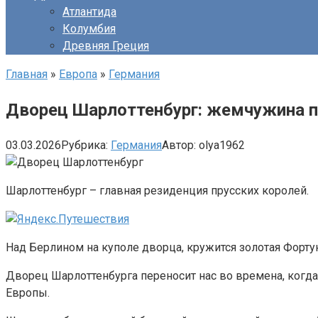
Атлантида
Колумбия
Древняя Греция
Главная
»
Европа
»
Германия
Дворец Шарлоттенбург: жемчужина пр
03.03.2026
Рубрика:
Германия
Автор:
olya1962
Шарлоттенбург – главная резиденция прусских королей.
Над Берлином на куполе дворца, кружится золотая Фортун
Дворец Шарлоттенбурга переносит нас во времена, когда
Европы.