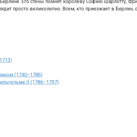
Берлине. Его стены помнят королеву Софию Шарлотту, Фр
ядит просто великолепно. Всем, кто приезжает в Берлин, о
1713)
ликом (1740–1786)
льгельме II (1786–1797)