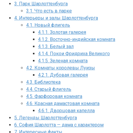
3.
Парк Шарлоттенбурга
3.1.
Что есть в парке
4.
Интерьеры и залы Шарлоттенбурга
4.1.
Новый флигель
4.1.1.
Золотая галерея
4.1.2.
Восточно-индийская комната
4.1.3.
Белый зал
4.1.4.
Покои Фридриха Великого
4.1.5.
Зеленая комната
4.2.
Комнаты королевы Луизы
4.2.1.
Дубовая галерея
4.3.
Библиотека
4.4.
Старый флигель
4.5.
Фарфоровая комната
4.6.
Красная дамастовая комната
4.6.1.
Дворцовая капелла
5.
Легенды Шарлоттенбурга
6.
София Шарлотта — дама с характером
7.
Интересные факты