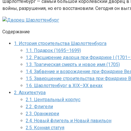
Шарлоттенбург — самый большой королевский дворец в 
войны, разрушения, но его восстановили. Сегодня он выгл
Содержание
1.
История строительства Шарлоттенбурга
1.1.
Подарок (1695–1699)
1.2.
Расширение дворца при Фридрихе I (1701–
1.3.
Трагическая смерть и новое имя (1705)
1.4.
Забвение и возрождение при Фридрихе Ве
1.5.
Завершение строительства при Фридрихе Ви
1.6.
Шарлоттенбург в XIX–XX веках
2.
Архитектура
2.1.
Центральный корпус
2.2.
Флигели
2.3.
Оранжереи
2.4.
Новый флигель и Новый павильон
2.5.
Конная статуя