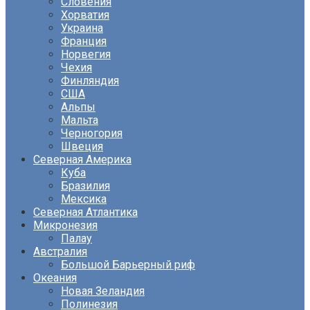
Словения
Хорватия
Украина
Франция
Норвегия
Чехия
Финляндия
США
Альпы
Мальта
Черногория
Швеция
Северная Америка
Куба
Бразилия
Мексика
Северная Атлантика
Микронезия
Палау
Австралия
Большой Барьерный риф
Океания
Новая Зеландия
Полинезия