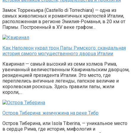
Замок Торрекьяра (Castello di Torrechiara) — одна из
самых живописных и романтичных крепостей Италии,
расположенная в регионе Эмилия-Романья, в 20 км от
Пармы. Построенный в XV веке графом…
Как Наполеон украл трон Папы Римского: скандальная
история самого могущественного дворца Италии
Квиринал — самый высокий из семи холмов Рима,
увенчанный величественным Квиринальским дворцом,
резиденцией президента Италии. Это место, где
переплелись античные легенды, папское величие и
королевская роскошь. Здесь правили папы, жили
короли,…
Остров Тиберина: жемчужина на реке Тибр
Остров Тиберина, или Isola Tiberina, — уникальное место
в сердце Рима, где история, мифология и