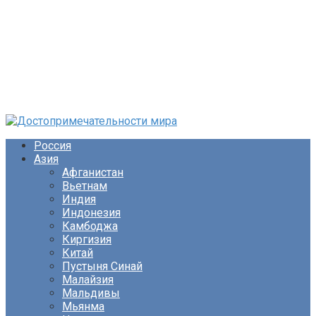
Перейти
к
Россия
контенту
Азия
Афганистан
Вьетнам
Индия
Индонезия
Камбоджа
Киргизия
Китай
Пустыня Синай
Малайзия
Мальдивы
Мьянма