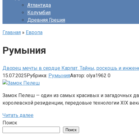
Атлантида
Колумбия
Древняя Греция
Главная
»
Европа
Румыния
Дворец мечты в сердце Карпат. Тайны, роскошь и инже
15.07.2025
Рубрика:
Румыния
Автор:
olya1962
0
Замок Пелеш — один из самых красивых и загадочных дв
королевской резиденции, передовые технологии XIX век
Читать далее
Поиск
Поиск