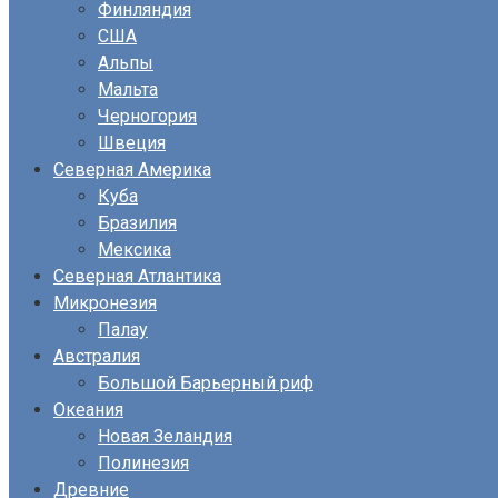
Финляндия
США
Альпы
Мальта
Черногория
Швеция
Северная Америка
Куба
Бразилия
Мексика
Северная Атлантика
Микронезия
Палау
Австралия
Большой Барьерный риф
Океания
Новая Зеландия
Полинезия
Древние