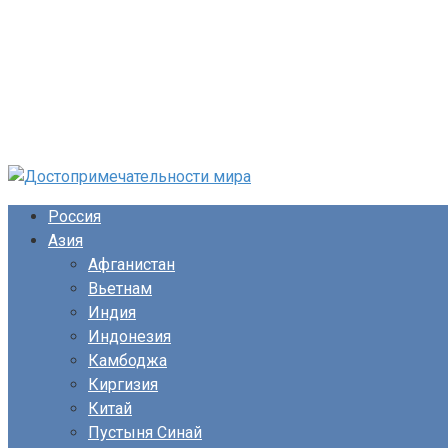
Перейти
к
Россия
контенту
Азия
Афганистан
Вьетнам
Индия
Индонезия
Камбоджа
Киргизия
Китай
Пустыня Синай