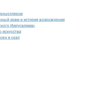
генцоллерне
нный храм и история возрождения
ского Иерусалима»
 искусства
сен и скал