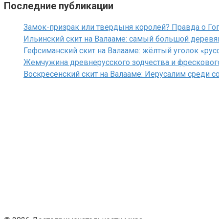
Последние публикации
Замок-призрак или твердыня королей? Правда о Го
Ильинский скит на Валааме: самый большой деревя
Гефсиманский скит на Валааме: жёлтый уголок «рус
Жемчужина древнерусского зодчества и фрескового
Воскресенский скит на Валааме: Иерусалим среди со