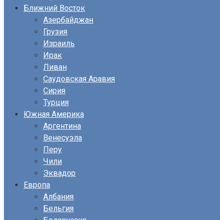
Ближний Восток
Азербайджан
Грузия
Израиль
Ирак
Ливан
Саудовская Аравия
Сирия
Турция
Южная Америка
Аргентина
Венесуэла
Перу
Чили
Эквадор
Европа
Албания
Бельгия