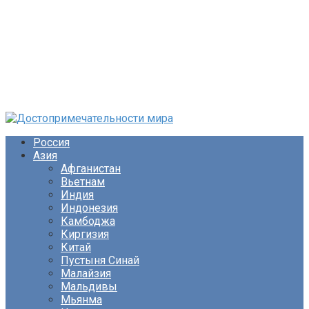
Перейти
к
Россия
контенту
Азия
Афганистан
Вьетнам
Индия
Индонезия
Камбоджа
Киргизия
Китай
Пустыня Синай
Малайзия
Мальдивы
Мьянма