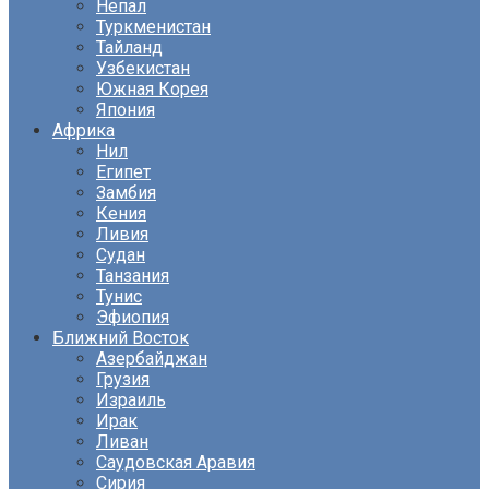
Непал
Туркменистан
Тайланд
Узбекистан
Южная Корея
Япония
Африка
Нил
Египет
Замбия
Кения
Ливия
Судан
Танзания
Тунис
Эфиопия
Ближний Восток
Азербайджан
Грузия
Израиль
Ирак
Ливан
Саудовская Аравия
Сирия