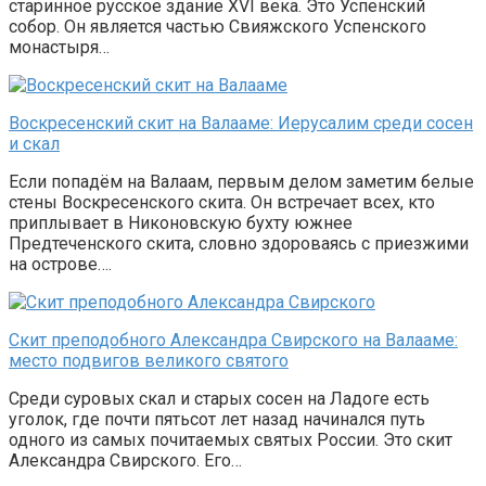
старинное русское здание XVI века. Это Успенский
собор. Он является частью Свияжского Успенского
монастыря…
Воскресенский скит на Валааме: Иерусалим среди сосен
и скал
Если попадём на Валаам, первым делом заметим белые
стены Воскресенского скита. Он встречает всех, кто
приплывает в Никоновскую бухту южнее
Предтеченского скита, словно здороваясь с приезжими
на острове….
Скит преподобного Александра Свирского на Валааме:
место подвигов великого святого
Среди суровых скал и старых сосен на Ладоге есть
уголок, где почти пятьсот лет назад начинался путь
одного из самых почитаемых святых России. Это скит
Александра Свирского. Его…