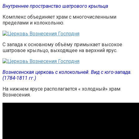
Внутреннее пространство шатрового крыльца
Комплекс объединяет храм с многочисленными
пределами и колокольню.
С запада к основному объёму примыкает высокое
шатровое крыльцо, выходящее на верхний ярус.
Вознесенская церковь с колокольней. Вид с юго-запада.
(1784-1811 гг.)
На нижнем ярусе располагается « холодный» храм
Вознесения.