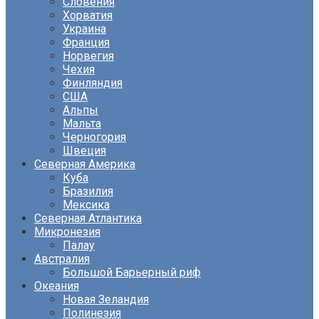
Словения
Хорватия
Украина
Франция
Норвегия
Чехия
Финляндия
США
Альпы
Мальта
Черногория
Швеция
Северная Америка
Куба
Бразилия
Мексика
Северная Атлантика
Микронезия
Палау
Австралия
Большой Барьерный риф
Океания
Новая Зеландия
Полинезия