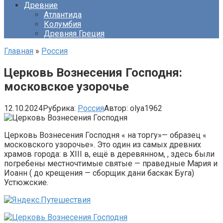
Древние
Атлантида
Колумбия
Древняя Греция
Главная
»
Россия
Церковь Вознесения Господня:
московское узорочье
12.10.2024
Рубрика:
Россия
Автор:
olya1962
Церковь Вознесения Господня « на торгу»— образец «
московского узорочье». Это один из самых древних
храмов города: в XIII в, ещё в деревянном, , здесь были
погребены местночтимые святые — праведные Мария и
Иоанн ( до крещения — сборщик дани баскак Буга)
Устюжские.