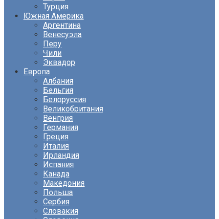
Турция
Южная Америка
Аргентина
Венесуэла
Перу
Чили
Эквадор
Европа
Албания
Бельгия
Белоруссия
Великобритания
Венгрия
Германия
Греция
Италия
Ирландия
Испания
Канада
Македония
Польша
Сербия
Словакия