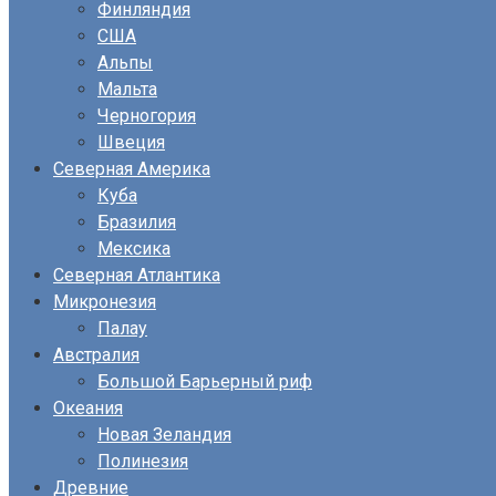
Финляндия
США
Альпы
Мальта
Черногория
Швеция
Северная Америка
Куба
Бразилия
Мексика
Северная Атлантика
Микронезия
Палау
Австралия
Большой Барьерный риф
Океания
Новая Зеландия
Полинезия
Древние