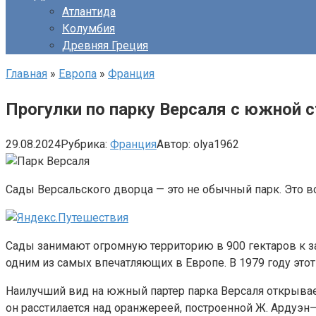
Атлантида
Колумбия
Древняя Греция
Главная
»
Европа
»
Франция
Прогулки по парку Версаля с южной 
29.08.2024
Рубрика:
Франция
Автор:
olya1962
Сады Версальского дворца — это не обычный парк. Это в
Сады занимают огромную территорию в 900 гектаров к за
одним из самых впечатляющих в Европе. В 1979 году это
Наилучший вид на южный партер парка Версаля открывае
он расстилается над оранжереей, построенной Ж. Ардуэн