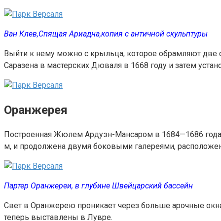
Ван Клев,Спящая Ариадна,копия с античной скульптуры
Выйти к нему можно с крыльца, которое обрамляют две 
Саразена в мастерских Дюваля в 1668 году и затем уста
Оранжерея
Построенная Жюлем Ардуэн-Мансаром в 1684—1686 годах 
м, и продолжена двумя боковыми галереями, расположен
Партер Оранжереи, в глубине Швейцарский бассейн
Свет в Оранжерею проникает через больше арочные окна.
теперь выставлены в Лувре.