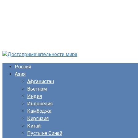
Перейти
к
Россия
контенту
Азия
Афганистан
Вьетнам
Индия
Индонезия
Камбоджа
Киргизия
Китай
Пустыня Синай