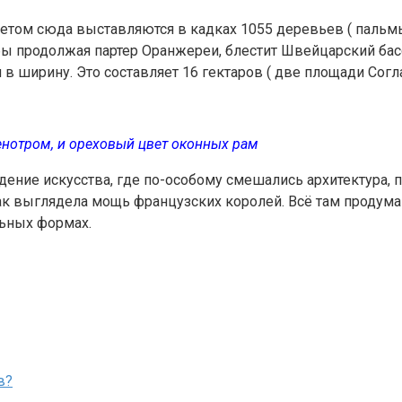
 Летом сюда выставляются в кадках 1055 деревьев ( пальм
к бы продолжая партер Оранжереи, блестит Швейцарский ба
 в ширину. Это составляет 16 гектаров ( две площади Согл
енотром, и ореховый цвет оконных рам
дение искусства, где по-особому смешались архитектура, пр
как выглядела мощь французских королей. Всё там продум
льных формах.
в?