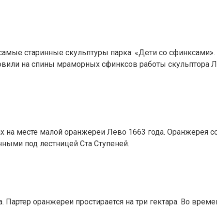
самые старинные скульптуры парка: «Дети со сфинксами»
новили на спины мраморных сфинксов работы скульптора 
на месте малой оранжереи Лево 1663 года. Оранжерея сос
ными под лестницей Ста Ступеней.
 Партер оранжереи простирается на три гектара. Во врем