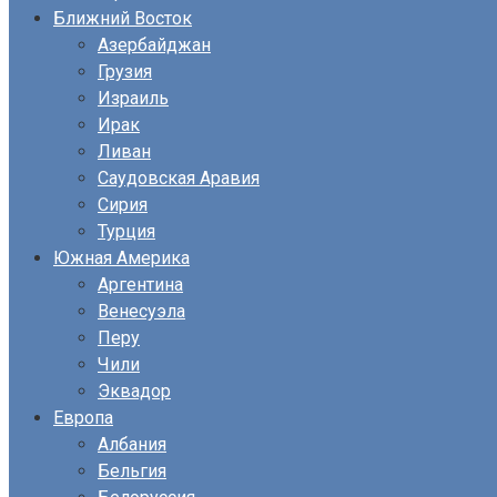
Ближний Восток
Азербайджан
Грузия
Израиль
Ирак
Ливан
Саудовская Аравия
Сирия
Турция
Южная Америка
Аргентина
Венесуэла
Перу
Чили
Эквадор
Европа
Албания
Бельгия