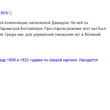
805г.)
ой композиции, написанной Давидом. На ней он
Парижской Богоматери. При старом режиме этот зал был
. Среди них: для церемоний омовения ног в Великий
жду 1808 и 1822 годами по первой картине. Находится