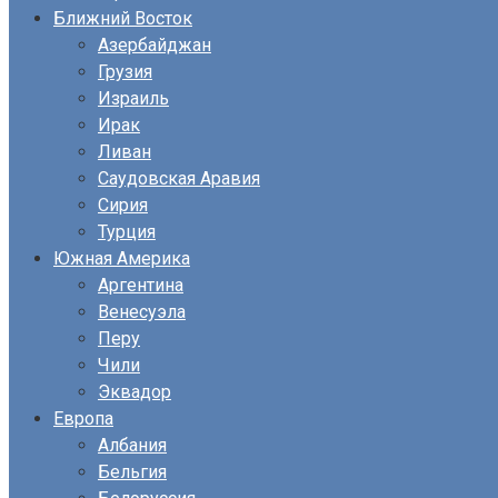
Ближний Восток
Азербайджан
Грузия
Израиль
Ирак
Ливан
Саудовская Аравия
Сирия
Турция
Южная Америка
Аргентина
Венесуэла
Перу
Чили
Эквадор
Европа
Албания
Бельгия