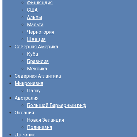
Финляндия
США
Альпы
Мальта
Черногория
Швеция
Северная Америка
Куба
Бразилия
Мексика
Северная Атлантика
Микронезия
Палау
Австралия
Большой Барьерный риф
Океания
Новая Зеландия
Полинезия
Древние