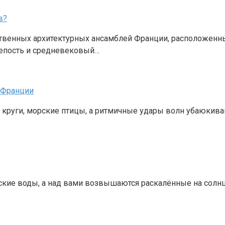
в?
венных архитектурных ансамблей Франции, расположенный
репость и средневековый…
 Франции
 круги, морские птицы, а ритмичные удары волн убаюкива
рские воды, а над вами возвышаются раскалённые на сол