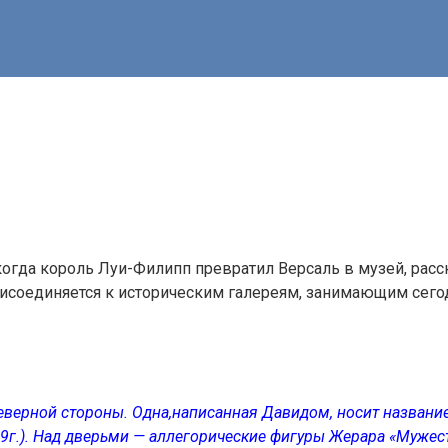
 когда король Луи-Филипп превратил Версаль в музей, р
рисоединяется к историческим галереям, занимающим сег
верной стороны. Одна,написанная Давидом, носит название
9г.). Над дверьми — аллегорические фигуры Жерара «Мужест