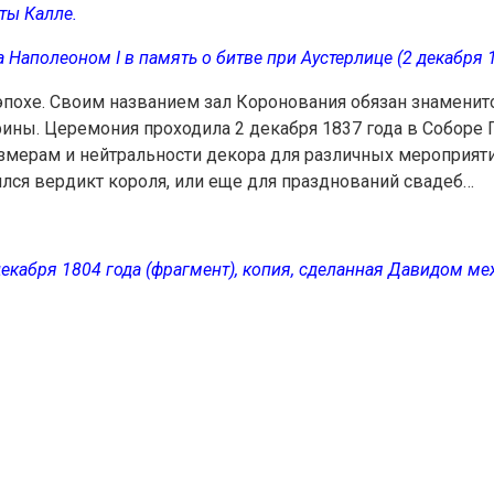
ты Калле.
 Наполеоном I в память о битве при Аустерлице (2 декабря 1
эпохе. Своим названием зал Коронования обязан знаменит
ны. Церемония проходила 2 декабря 1837 года в Соборе 
мерам и нейтральности декора для различных мероприятий
ился вердикт короля, или еще для празднований свадеб…
екабря 1804 года (фрагмент), копия, сделанная Давидом ме