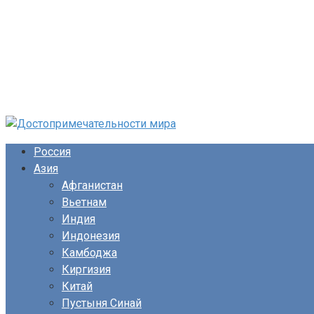
Перейти
к
Россия
контенту
Азия
Афганистан
Вьетнам
Индия
Индонезия
Камбоджа
Киргизия
Китай
Пустыня Синай