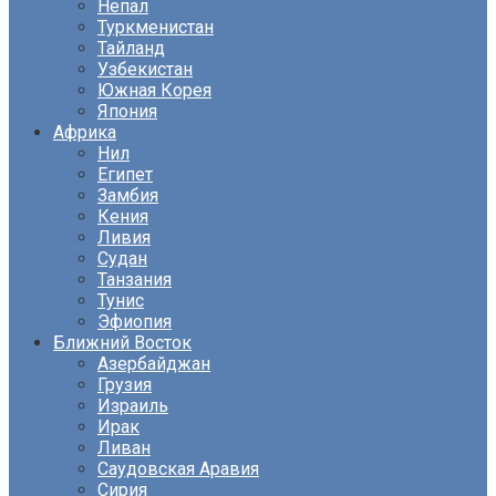
Непал
Туркменистан
Тайланд
Узбекистан
Южная Корея
Япония
Африка
Нил
Египет
Замбия
Кения
Ливия
Судан
Танзания
Тунис
Эфиопия
Ближний Восток
Азербайджан
Грузия
Израиль
Ирак
Ливан
Саудовская Аравия
Сирия