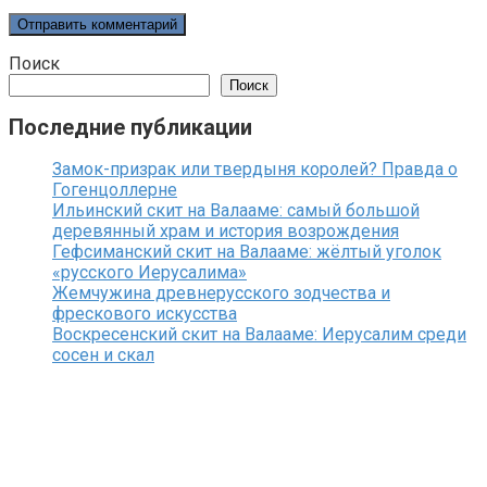
Поиск
Поиск
Последние публикации
Замок-призрак или твердыня королей? Правда о
Гогенцоллерне
Ильинский скит на Валааме: самый большой
деревянный храм и история возрождения
Гефсиманский скит на Валааме: жёлтый уголок
«русского Иерусалима»
Жемчужина древнерусского зодчества и
фрескового искусства
Воскресенский скит на Валааме: Иерусалим среди
сосен и скал