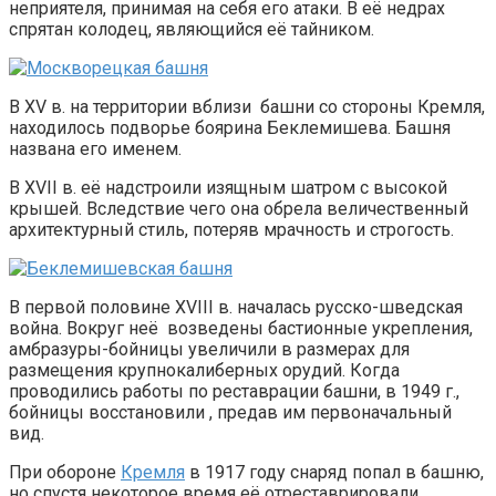
неприятеля, принимая на себя его атаки. В её недрах
спрятан колодец, являющийся её тайником.
В XV в. на территории вблизи башни со стороны Кремля,
находилось подворье боярина Беклемишева. Башня
названа его именем.
В XVII в. её надстроили изящным шатром с высокой
крышей. Вследствие чего она обрела величественный
архитектурный стиль, потеряв мрачность и строгость.
В первой половине XVIII в. началась русско-шведская
война. Вокруг неё возведены бастионные укрепления,
амбразуры-бойницы увеличили в размерах для
размещения крупнокалиберных орудий. Когда
проводились работы по реставрации башни, в 1949 г.,
бойницы восстановили , предав им первоначальный
вид.
При обороне
Кремля
в 1917 году снаряд попал в башню,
но спустя некоторое время её отреставрировали .