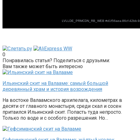
0
Понравилась статья? Поделиться с друзьями:
Вам также может быть интересно
Ильинский скит на Валааме: самый большой
деревянный храм и история возрождения
На востоке Валаамского архипелага, километрах в
десяти от главного монастыря, среди скал и сосен
притаился Ильинский скит. Попасть туда непросто.
Только по воде и с особого разрешения. Но…
Гефсиманский скит на Валааме: жёлтый уголок