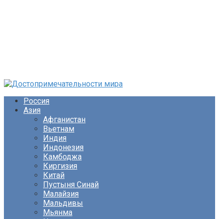
Перейти
к
Россия
контенту
Азия
Афганистан
Вьетнам
Индия
Индонезия
Камбоджа
Киргизия
Китай
Пустыня Синай
Малайзия
Мальдивы
Мьянма