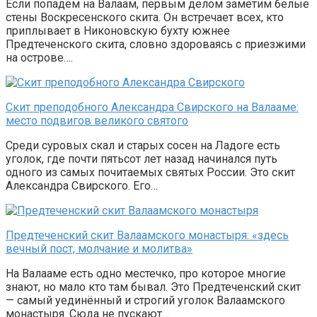
Если попадём на Валаам, первым делом заметим белые
стены Воскресенского скита. Он встречает всех, кто
приплывает в Никоновскую бухту южнее
Предтеченского скита, словно здороваясь с приезжими
на острове….
Скит преподобного Александра Свирского на Валааме:
место подвигов великого святого
Среди суровых скал и старых сосен на Ладоге есть
уголок, где почти пятьсот лет назад начинался путь
одного из самых почитаемых святых России. Это скит
Александра Свирского. Его…
Предтеченский скит Валаамского монастыря: «здесь
вечный пост, молчание и молитва»
На Валааме есть одно местечко, про которое многие
знают, но мало кто там бывал. Это Предтеченский скит
— самый уединённый и строгий уголок Валаамского
монастыря. Сюда не пускают…