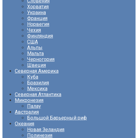
Словения
Хорватия
Украина
Франция
Норвегия
Чехия
Финляндия
США
Альпы
Мальта
Черногория
Швеция
Северная Америка
Куба
Бразилия
Мексика
Северная Атлантика
Микронезия
Палау
Австралия
Большой Барьерный риф
Океания
Новая Зеландия
Полинезия