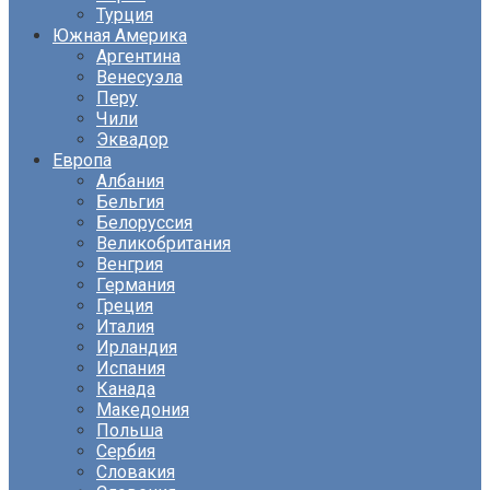
Турция
Южная Америка
Аргентина
Венесуэла
Перу
Чили
Эквадор
Европа
Албания
Бельгия
Белоруссия
Великобритания
Венгрия
Германия
Греция
Италия
Ирландия
Испания
Канада
Македония
Польша
Сербия
Словакия