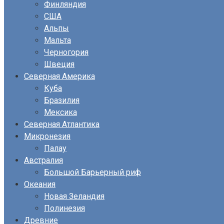
Финляндия
США
Альпы
Мальта
Черногория
Швеция
Северная Америка
Куба
Бразилия
Мексика
Северная Атлантика
Микронезия
Палау
Австралия
Большой Барьерный риф
Океания
Новая Зеландия
Полинезия
Древние