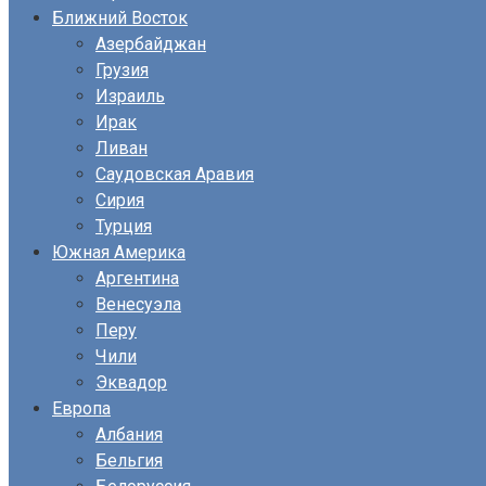
Ближний Восток
Азербайджан
Грузия
Израиль
Ирак
Ливан
Саудовская Аравия
Сирия
Турция
Южная Америка
Аргентина
Венесуэла
Перу
Чили
Эквадор
Европа
Албания
Бельгия