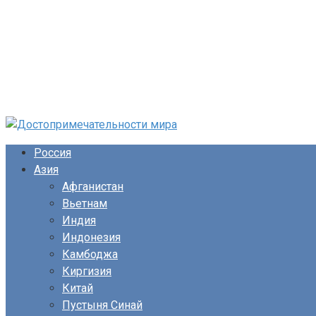
Перейти
к
Россия
контенту
Азия
Афганистан
Вьетнам
Индия
Индонезия
Камбоджа
Киргизия
Китай
Пустыня Синай