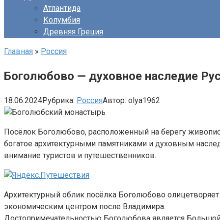
Атлантида
Колумбия
Древняя Греция
Главная
»
Россия
Боголюбово — духовное наследие Ру
18.06.2024
Рубрика:
Россия
Автор:
olya1962
Посёлок Боголюбово, расположенный на берегу живописн
богатое архитектурными памятниками и духовным насле
внимание туристов и путешественников.
Архитектурный облик посёлка Боголюбово олицетворяет 
экономическим центром после Владимира.
Достопримечательностью Боголюбова является Большой к