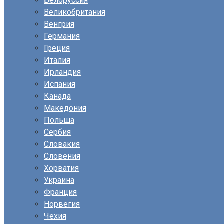
Белоруссия
Великобритания
Венгрия
Германия
Греция
Италия
Ирландия
Испания
Канада
Македония
Польша
Сербия
Словакия
Словения
Хорватия
Украина
Франция
Норвегия
Чехия