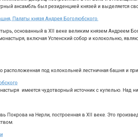
урный ансамбль был резиденцией князей и выделяется сво
стырь, основанный в XII веке великим князем Андреем Б
онастыря, включая Успенский собор и колокольню, явля
то расположенная под колокольней лестничная башня и пр
астыря имеется чудотворный источник с купелью. Над ним
 Покрова на Нерли, построенная в XII веке. Это произве
твом.