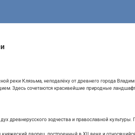
си
ой реки Клязьма, неподалёку от древнего города Владими
дием. Здесь сочетаются красивейшие природные ландшаф
дух древнерусского зодчества и православной культуры. 
няжеский дворец, построенный в XII веке и относящийся 