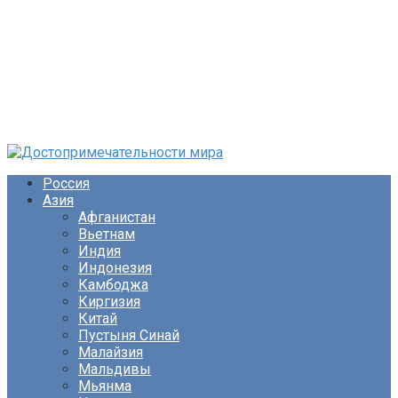
Перейти
к
Россия
контенту
Азия
Афганистан
Вьетнам
Индия
Индонезия
Камбоджа
Киргизия
Китай
Пустыня Синай
Малайзия
Мальдивы
Мьянма