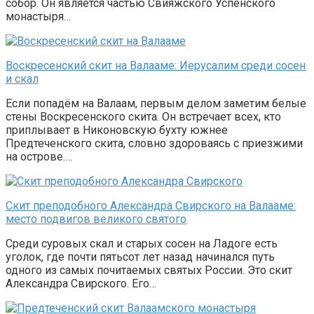
собор. Он является частью Свияжского Успенского
монастыря…
Воскресенский скит на Валааме: Иерусалим среди сосен
и скал
Если попадём на Валаам, первым делом заметим белые
стены Воскресенского скита. Он встречает всех, кто
приплывает в Никоновскую бухту южнее
Предтеченского скита, словно здороваясь с приезжими
на острове….
Скит преподобного Александра Свирского на Валааме:
место подвигов великого святого
Среди суровых скал и старых сосен на Ладоге есть
уголок, где почти пятьсот лет назад начинался путь
одного из самых почитаемых святых России. Это скит
Александра Свирского. Его…