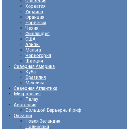
Словения
Хорватия
Украина
Франция
Норвегия
Чехия
Финляндия
США
Альпы
Мальта
Черногория
Швеция
Северная Америка
Куба
Бразилия
Мексика
Северная Атлантика
Микронезия
Палау
Австралия
Большой Барьерный риф
Океания
Новая Зеландия
Полинезия