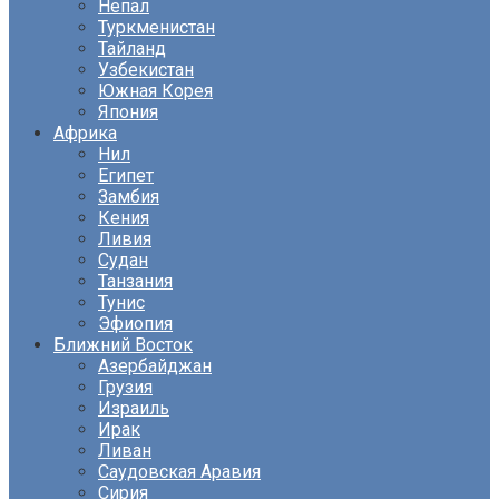
Непал
Туркменистан
Тайланд
Узбекистан
Южная Корея
Япония
Африка
Нил
Египет
Замбия
Кения
Ливия
Судан
Танзания
Тунис
Эфиопия
Ближний Восток
Азербайджан
Грузия
Израиль
Ирак
Ливан
Саудовская Аравия
Сирия