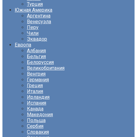
Турция
Южная Америка
Аргентина
Венесуэла
Перу
Чили
Эквадор
Европа
Албания
Бельгия
Белоруссия
Великобритания
Венгрия
Германия
Греция
Италия
Ирландия
Испания
Канада
Македония
Польша
Сербия
Словакия