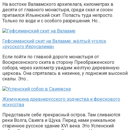
На востоке Валаамского архипелага, километрах в
десяти от главного монастыря, среди скал и сосен
притаился Ильинский скит. Попасть туда непросто.
Только по воде и с особого разрешения. Но…
Гефсиманский скит на Валааме: жёлтый уголок
«русского Иерусалима»
Если пойти по главной дороге монастыря от
Воскресенского скита в сторону Преображенского
собора, через километр увидим жёлтую деревянную
церковь. Она спряталась в низинке, у подножия высокой
скалы. Это…
Жемчужина древнерусского зодчества и фрескового
искусства
Представьте себе прекрасный остров. Там сливаются
реки Волга, Свияга и Щука. Перед нами уникальное
старинное русское здание XVI века. Это Успенский