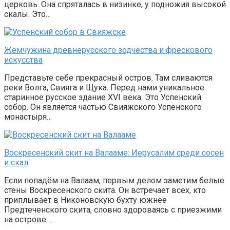
церковь. Она спряталась в низинке, у подножия высокой
скалы. Это…
Жемчужина древнерусского зодчества и фрескового
искусства
Представьте себе прекрасный остров. Там сливаются
реки Волга, Свияга и Щука. Перед нами уникальное
старинное русское здание XVI века. Это Успенский
собор. Он является частью Свияжского Успенского
монастыря…
Воскресенский скит на Валааме: Иерусалим среди сосен
и скал
Если попадём на Валаам, первым делом заметим белые
стены Воскресенского скита. Он встречает всех, кто
приплывает в Никоновскую бухту южнее
Предтеченского скита, словно здороваясь с приезжими
на острове….