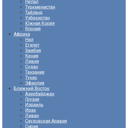
Непал
Туркменистан
Тайланд
Узбекистан
Южная Корея
Япония
Африка
Нил
Египет
Замбия
Кения
Ливия
Судан
Танзания
Тунис
Эфиопия
Ближний Восток
Азербайджан
Грузия
Израиль
Ирак
Ливан
Саудовская Аравия
Сирия