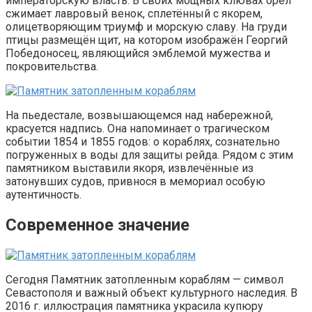
императорскую власть. В своих мощных клювах орёл
сжимает лавровый венок, сплетённый с якорем,
олицетворяющим триумф и морскую славу. На груди
птицы размещён щит, на котором изображён Георгий
Победоносец, являющийся эмблемой мужества и
покровительства.
На пьедестале, возвышающемся над набережной,
красуется надпись. Она напоминает о трагическом
событии 1854 и 1855 годов: о кораблях, сознательно
погруженных в воды для защиты рейда. Рядом с этим
памятником выставили якоря, извлечённые из
затонувших судов, привнося в мемориал особую
аутентичность.
Современное значение
Сегодня Памятник затопленным кораблям — символ
Севастополя и важный объект культурного наследия. В
2016 г. иллюстрация памятника украсила купюру