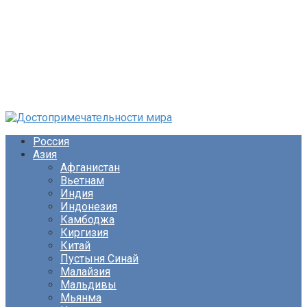
Перейти
к
Россия
контенту
Азия
Афганистан
Вьетнам
Индия
Индонезия
Камбоджа
Киргизия
Китай
Пустыня Синай
Малайзия
Мальдивы
Мьянма