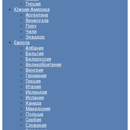
Турция
Южная Америка
Аргентина
Венесуэла
Перу
Чили
Эквадор
Европа
Албания
Бельгия
Белоруссия
Великобритания
Венгрия
Германия
Греция
Италия
Ирландия
Испания
Канада
Македония
Польша
Сербия
Словакия