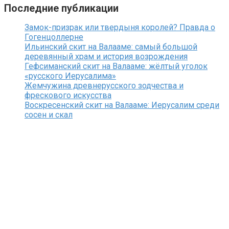
Последние публикации
Замок-призрак или твердыня королей? Правда о
Гогенцоллерне
Ильинский скит на Валааме: самый большой
деревянный храм и история возрождения
Гефсиманский скит на Валааме: жёлтый уголок
«русского Иерусалима»
Жемчужина древнерусского зодчества и
фрескового искусства
Воскресенский скит на Валааме: Иерусалим среди
сосен и скал