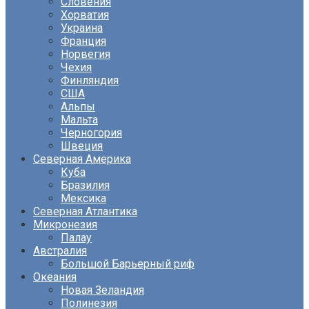
Словения
Хорватия
Украина
Франция
Норвегия
Чехия
Финляндия
США
Альпы
Мальта
Черногория
Швеция
Северная Америка
Куба
Бразилия
Мексика
Северная Атлантика
Микронезия
Палау
Австралия
Большой Барьерный риф
Океания
Новая Зеландия
Полинезия