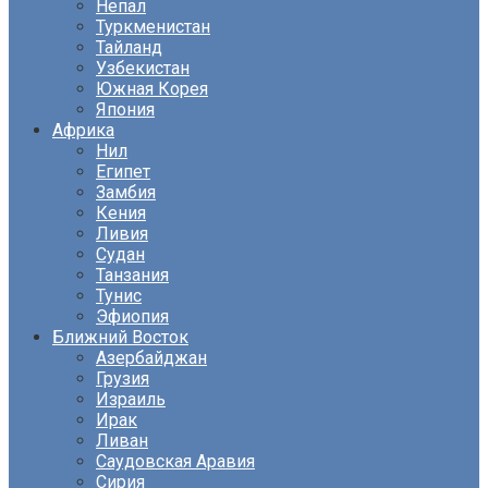
Непал
Туркменистан
Тайланд
Узбекистан
Южная Корея
Япония
Африка
Нил
Египет
Замбия
Кения
Ливия
Судан
Танзания
Тунис
Эфиопия
Ближний Восток
Азербайджан
Грузия
Израиль
Ирак
Ливан
Саудовская Аравия
Сирия