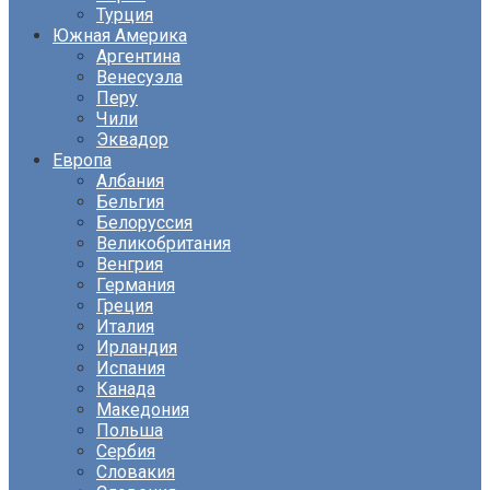
Турция
Южная Америка
Аргентина
Венесуэла
Перу
Чили
Эквадор
Европа
Албания
Бельгия
Белоруссия
Великобритания
Венгрия
Германия
Греция
Италия
Ирландия
Испания
Канада
Македония
Польша
Сербия
Словакия