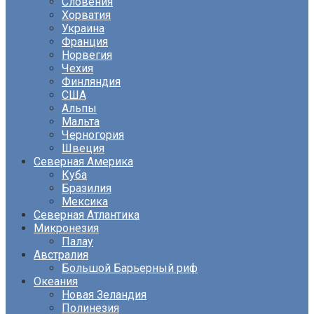
Словения
Хорватия
Украина
Франция
Норвегия
Чехия
Финляндия
США
Альпы
Мальта
Черногория
Швеция
Северная Америка
Куба
Бразилия
Мексика
Северная Атлантика
Микронезия
Палау
Австралия
Большой Барьерный риф
Океания
Новая Зеландия
Полинезия