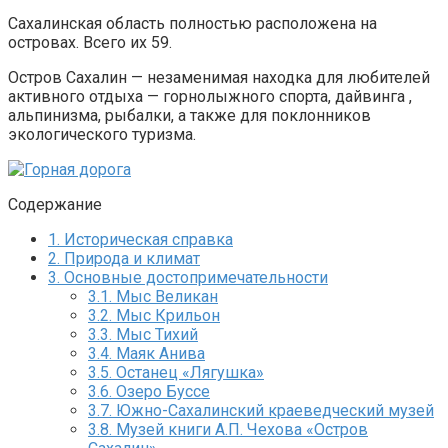
Сахалинская область полностью расположена на
островах. Всего их 59.
Остров Сахалин
—
незаменимая находка для любителей
активного отдыха
—
горнолыжного спорта, дайвинга ,
альпинизма, рыбалки, а также для поклонников
экологического туризма.
Содержание
1.
Историческая справка
2.
Природа и климат
3.
Основные достопримечательности
3.1.
Мыс Великан
3.2.
Мыс Крильон
3.3.
Мыс Тихий
3.4.
Маяк Анива
3.5.
Останец «Лягушка»
3.6.
Озеро Буссе
3.7.
Южно-Сахалинский краеведческий музей
3.8.
Музей книги А.П. Чехова «Остров