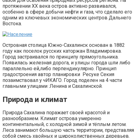
базой для освоения природных ресурсов региона. На
протяжении XX века остров активно развивался,
особенно в сфере добычи нефти и газа, что сделало его
одним из ключевых экономических центров Дальнего
Востока.
Островная столица Южно-Сахалинск основан в 1882
году как поселок русских каторжан Владимировка.
Город застраивался по принципу прямоугольника.
Появилась железная дорога, и улицы города шли либо
параллельно ей,либо перпендикулярно. Принцип
градостроения автор планировки Ресуке Секия
позаимствовал у чИКАГО. Город поделен на 4 части
главными улицами :Ленина и Сахалинской.
Природа и климат
Природа Сахалина поражает своей красотой и
разнообразием. Климат острова умеренно
континентальный, с холодной зимой и тёплым летом.
Леса занимают большую часть территории, представляя
собой смесь хвойных и широколиственных деревьев.