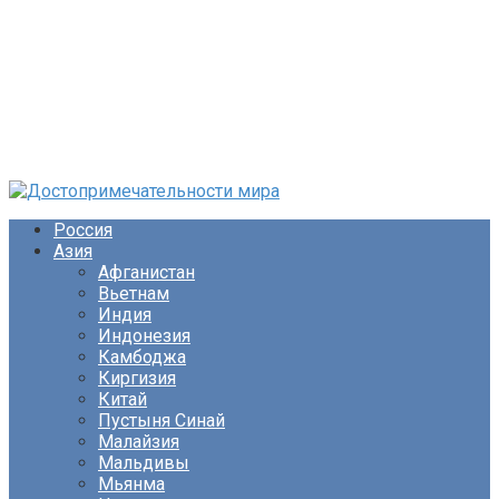
Перейти
к
Россия
контенту
Азия
Афганистан
Вьетнам
Индия
Индонезия
Камбоджа
Киргизия
Китай
Пустыня Синай
Малайзия
Мальдивы
Мьянма