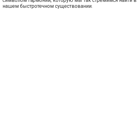
символом гармонии, которую мы так стремимся найти в
нашем быстротечном существовании.