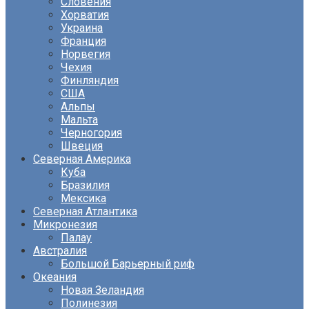
Словения
Хорватия
Украина
Франция
Норвегия
Чехия
Финляндия
США
Альпы
Мальта
Черногория
Швеция
Северная Америка
Куба
Бразилия
Мексика
Северная Атлантика
Микронезия
Палау
Австралия
Большой Барьерный риф
Океания
Новая Зеландия
Полинезия