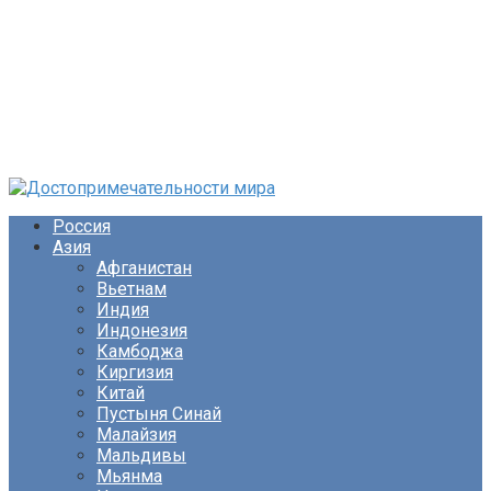
Перейти
к
Россия
контенту
Азия
Афганистан
Вьетнам
Индия
Индонезия
Камбоджа
Киргизия
Китай
Пустыня Синай
Малайзия
Мальдивы
Мьянма