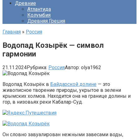
Древние
Атлантида
Колумбия
Древняя Греция
Главная
»
Россия
Водопад Козырёк — символ
гармонии
21.11.2024
Рубрика:
Россия
Автор:
olya1962
Водопад Козырёк в
Байдарской долине
— это
живописное творение природы, укрытое в зелени
крымских холмов. Находится она на границе долины и
гор, в низовьях реки Кабалар-Суд.
Он словно завуалирован нежными завесами воды,