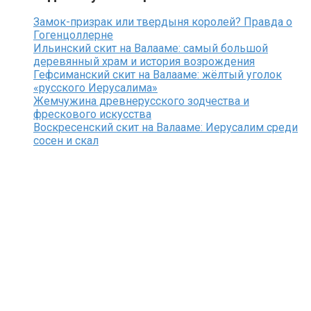
Замок-призрак или твердыня королей? Правда о
Гогенцоллерне
Ильинский скит на Валааме: самый большой
деревянный храм и история возрождения
Гефсиманский скит на Валааме: жёлтый уголок
«русского Иерусалима»
Жемчужина древнерусского зодчества и
фрескового искусства
Воскресенский скит на Валааме: Иерусалим среди
сосен и скал