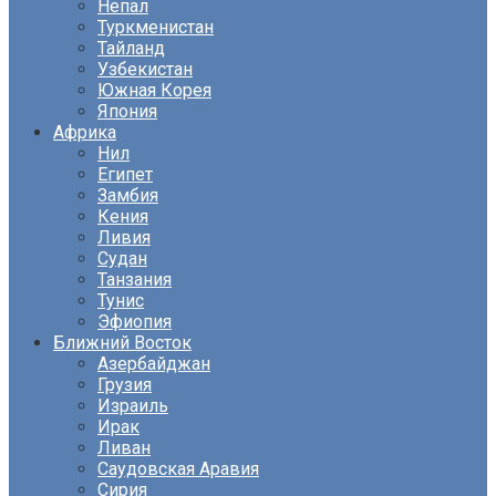
Непал
Туркменистан
Тайланд
Узбекистан
Южная Корея
Япония
Африка
Нил
Египет
Замбия
Кения
Ливия
Судан
Танзания
Тунис
Эфиопия
Ближний Восток
Азербайджан
Грузия
Израиль
Ирак
Ливан
Саудовская Аравия
Сирия