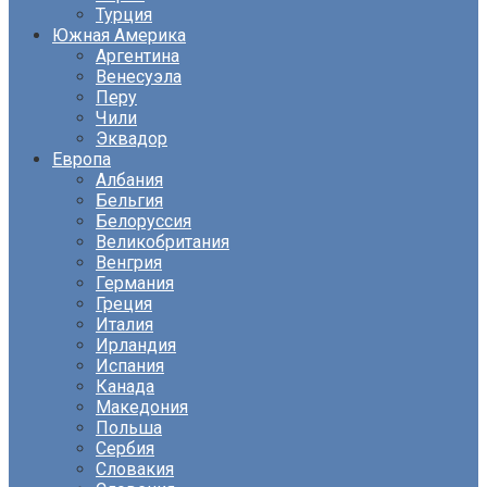
Турция
Южная Америка
Аргентина
Венесуэла
Перу
Чили
Эквадор
Европа
Албания
Бельгия
Белоруссия
Великобритания
Венгрия
Германия
Греция
Италия
Ирландия
Испания
Канада
Македония
Польша
Сербия
Словакия